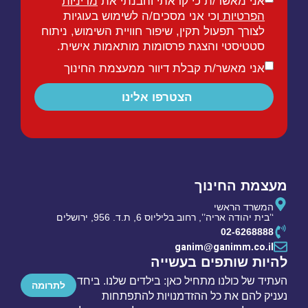
אני מאשר/ת כי קראתי והבנתי את
מדיניות
הפרטיות
וכי אני מסכים/ה לשימוש בעוגיות
לצורך תפעול תקין, שיפור חוויית השימוש, ניתוח
סטטיסטי והצגת פרסומות מותאמות אישית.
אני מאשר/ת קבלת דיוור ממעצמת החינוך
הצטרפו אלינו
מעצמת החינוך
המשרד הראשי
‘’בית יהודה אריה’’, רחוב בליליוס 6, ת.ד. 956, ירושלים
02-6268888
ganim
ganimm
co
il
@
.
.
להיות שותפים בעשייה
העתיד של כולנו מתחיל כאן: בילדים שלנו. ביחד
לתרומה
נעניק להם את כל ההזדמנויות להתפתחות