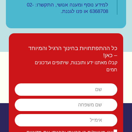
למידע נוסף ומענה אנושי, התקשרו: 02-
6368708 או פנו לגננת.
כל ההתפתחויות בחינוך הרגיל והמיוחד
– כאן!
קבלו מאתנו ידע ותובנות, שיתופים ועדכונים
חמים