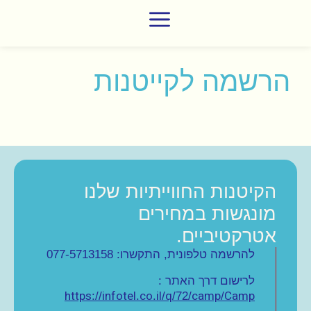
הרשמה לקייטנות
הקיטנות החווייתיות שלנו
מונגשות במחירים
אטרקטיביים.
להרשמה טלפונית, התקשרו:
077-5713158
לרישום דרך האתר :
https
infotel
co
il
q
camp
Camp
://
.
.
/
/72/
/